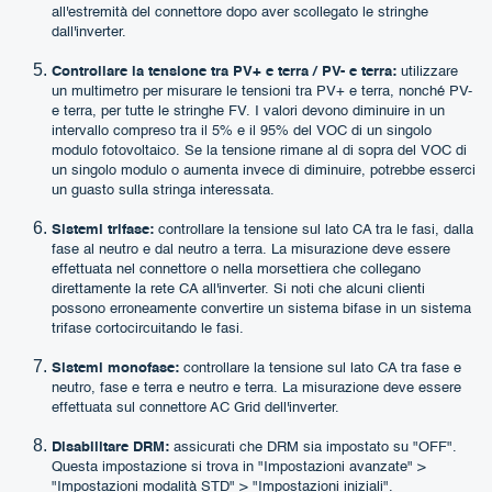
all'estremità del connettore dopo aver scollegato le stringhe
dall'inverter.
Controllare la tensione tra PV+ e terra / PV- e terra:
utilizzare
un multimetro per misurare le tensioni tra PV+ e terra, nonché PV-
e terra, per tutte le stringhe FV. I valori devono diminuire in un
intervallo compreso tra il 5% e il 95% del VOC di un singolo
modulo fotovoltaico. Se la tensione rimane al di sopra del VOC di
un singolo modulo o aumenta invece di diminuire, potrebbe esserci
un guasto sulla stringa interessata.
Sistemi trifase:
controllare la tensione sul lato CA tra le fasi, dalla
fase al neutro e dal neutro a terra. La misurazione deve essere
effettuata nel connettore o nella morsettiera che collegano
direttamente la rete CA all'inverter. Si noti che alcuni clienti
possono erroneamente convertire un sistema bifase in un sistema
trifase cortocircuitando le fasi.
Sistemi monofase:
controllare la tensione sul lato CA tra fase e
neutro, fase e terra e neutro e terra. La misurazione deve essere
effettuata sul connettore AC Grid dell'inverter.
Disabilitare DRM:
assicurati che DRM sia impostato su "OFF".
Questa impostazione si trova in "Impostazioni avanzate" >
"Impostazioni modalità STD" > "Impostazioni iniziali".