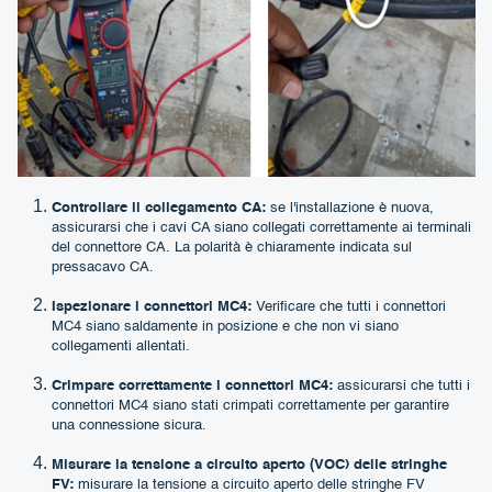
Controllare il collegamento CA:
se l'installazione è nuova,
assicurarsi che i cavi CA siano collegati correttamente ai terminali
del connettore CA.
La polarità è chiaramente indicata sul
pressacavo CA.
Ispezionare i connettori MC4:
Verificare che tutti i connettori
MC4 siano saldamente in posizione e che non vi siano
collegamenti allentati.
Crimpare correttamente i connettori MC4:
assicurarsi che tutti i
connettori MC4 siano stati crimpati correttamente per garantire
una connessione sicura.
Misurare la tensione a circuito aperto (VOC) delle stringhe
FV:
misurare la tensione a circuito aperto delle stringhe FV