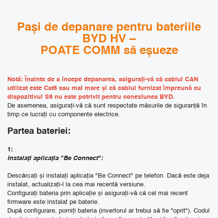
Pași de depanare pentru bateriile
BYD HV –
POATE COMM să eșueze
Notă: Înainte de a începe depanarea, asigurați-vă că cablul CAN
utilizat este Cat6 sau mai mare și că cablul furnizat împreună cu
dispozitivul S6 nu este potrivit pentru conexiunea BYD.
De asemenea, asigurați-vă că sunt respectate măsurile de siguranță în
timp ce lucrați cu componente electrice.
Partea bateriei:
1:
Instalați aplicația "Be Connect":
Descărcați și instalați aplicația "Be Connect" pe telefon. Dacă este deja
instalat, actualizați-l la cea mai recentă versiune.
Configurați bateria prin aplicație și asigurați-vă că cel mai recent
firmware este instalat pe baterie.
După configurare, porniți bateria (invertorul ar trebui să fie "oprit"). Codul