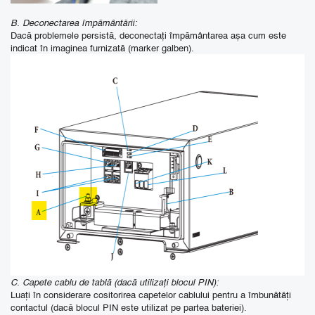
B. Deconectarea împământării:
Dacă problemele persistă, deconectați împământarea așa cum este
indicat în imaginea furnizată (marker galben).
C. Capete cablu de tablă (dacă utilizați blocul PIN):
Luați în considerare cositorirea capetelor cablului pentru a îmbunătăți
contactul (dacă blocul PIN este utilizat pe partea bateriei).