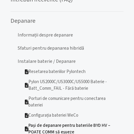
Depanare
Informații despre depanare
Sfaturi pentru depanarea hibridă
Instalare baterie / Depanare
Resetarea bateriilor Pylontech
Pylon US2000C/US3000C/US5000 Baterie -
Batt_Comm_FAIL - Fără baterie
Porturi de comunicare pentru conectarea
bateriei
Configurația bateriei WeCo
Pași de depanare pentru bateriile BYD HV –
POATE COMM să eșueze