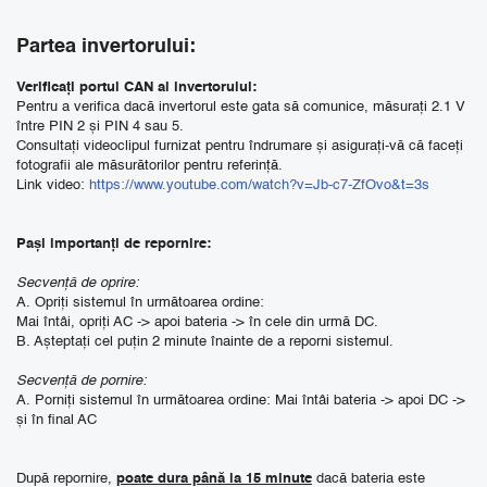
Partea invertorului:
Verificați portul CAN al invertorului:
Pentru a verifica dacă invertorul este gata să comunice, măsurați 2.1 V
între PIN 2 și PIN 4 sau 5.
Consultați videoclipul furnizat pentru îndrumare și asigurați-vă că faceți
fotografii ale măsurătorilor pentru referință.
Link video:
https://www.youtube.com/watch?v=Jb-c7-ZfOvo&t=3s
Pași importanți de repornire:
Secvență de oprire:
A. Opriți sistemul în următoarea ordine:
Mai întâi, opriți AC -> apoi bateria -> în cele din urmă DC.
B. Așteptați cel puțin 2 minute înainte de a reporni sistemul.
Secvență de pornire:
A. Porniți sistemul în următoarea ordine: Mai întâi bateria -> apoi DC ->
și în final AC
După repornire,
poate dura până la 15 minute
dacă bateria este