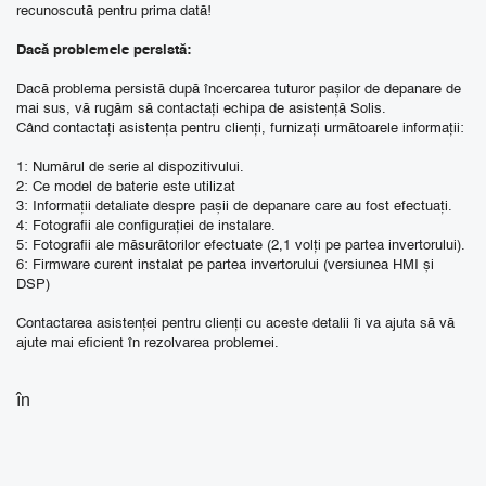
recunoscută pentru prima dată!
Dacă problemele persistă:
Dacă problema persistă după încercarea tuturor pașilor de depanare de
mai sus, vă rugăm să contactați echipa de asistență Solis.
Când contactați asistența pentru clienți, furnizați următoarele informații:
1: Numărul de serie al dispozitivului.
2: Ce model de baterie este utilizat
3: Informații detaliate despre pașii de depanare care au fost efectuați.
4: Fotografii ale configurației de instalare.
5: Fotografii ale măsurătorilor efectuate (2,1 volți pe partea invertorului).
6: Firmware curent instalat pe partea invertorului (versiunea HMI și
DSP)
Contactarea asistenței pentru clienți cu aceste detalii îi va ajuta să vă
ajute mai eficient în rezolvarea problemei.
în