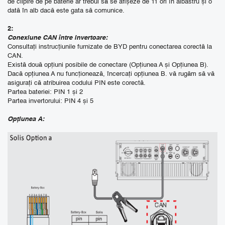
de clipire de pe baterie ar trebui să se afișeze de 11 ori în albastru și o
dată în alb dacă este gata să comunice.
2:
Conexiune CAN între invertoare:
Consultați instrucțiunile furnizate de BYD pentru conectarea corectă la
CAN.
Există două opțiuni posibile de conectare (Opțiunea A și Opțiunea B).
Dacă opțiunea A nu funcționează, încercați opțiunea B. vă rugăm să vă
asigurați că atribuirea codului PIN este corectă.
Partea bateriei: PIN 1 și 2
Partea invertorului: PIN 4 și 5
Opțiunea A: