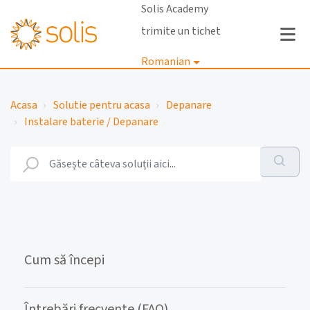
Solis Academy
trimite un tichet
Romanian
Autentificare
Acasa
Solutie pentru acasa
Depanare
Instalare baterie / Depanare
Cum să începi
Întrebări frecvente (FAQ)