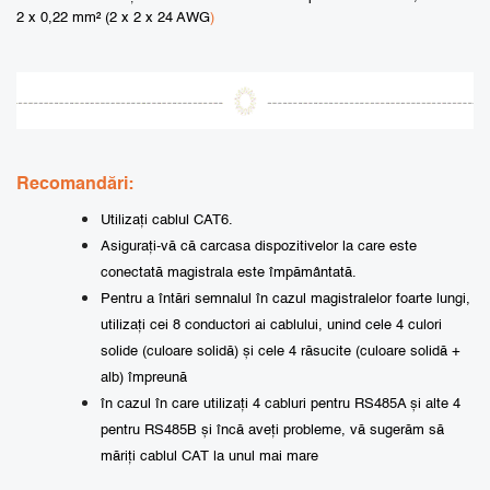
2 x 0,22 mm² (2 x 2 x 24 AWG
)
Recomandări:
Utilizați cablul CAT6.
Asigurați-vă că carcasa dispozitivelor la care este
conectată magistrala este împământată.
Pentru a întări semnalul în cazul magistralelor foarte lungi,
utilizați cei 8 conductori ai cablului, unind cele 4 culori
solide (culoare solidă) și cele 4 răsucite (culoare solidă +
alb) împreună
în cazul în care utilizați 4 cabluri pentru RS485A și alte 4
pentru RS485B și încă aveți probleme, vă sugerăm să
măriți cablul CAT la unul mai mare