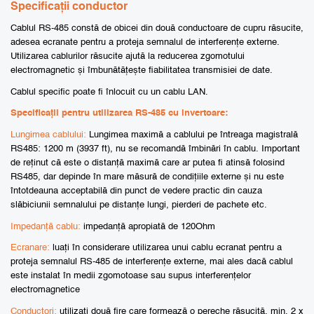
Specificații conductor
Cablul RS-485 constă de obicei din două conductoare de cupru răsucite,
adesea ecranate pentru a proteja semnalul de interferențe externe.
Utilizarea cablurilor răsucite ajută la reducerea zgomotului
electromagnetic și îmbunătățește fiabilitatea transmisiei de date.
Cablul specific poate fi înlocuit cu un cablu LAN.
Specificații pentru utilizarea RS-485 cu invertoare:
Lungimea cablului:
Lungimea maximă a cablului pe întreaga magistrală
RS485: 1200 m (3937 ft), nu se recomandă îmbinări în cablu. Important
de reținut că este o distanță maximă care ar putea fi atinsă folosind
RS485, dar depinde în mare măsură de condițiile externe și nu este
întotdeauna acceptabilă din punct de vedere practic din cauza
slăbiciunii semnalului pe distanțe lungi, pierderi de pachete etc.
Impedanță cablu:
impedanță apropiată de 120Ohm
Ecranare:
luați în considerare utilizarea unui cablu ecranat pentru a
proteja semnalul RS-485 de interferențe externe, mai ales dacă cablul
este instalat în medii zgomotoase sau supus interferențelor
electromagnetice
Conductori:
utilizați două fire care formează o pereche răsucită, min. 2 x