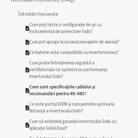
Întrebări frecvente
Cum poți testa o configurație de șir cu
instrumentul de proiectare Solis?
Cum pot ajunge la ecranul mesajelor de alarmă?
Ce baterie este compatibilă cu invertorul meu?
Cum poate întreținerea regulată a
ventilatorului să optimizeze performanța
invertorului Solis?
Care sunt specificațiile cablului și
recomandări pentru RS-485?
Ce este portul DRM și cum permite oprirea la
distanță a invertorului Solis?
Cum să extindeți garanția invertorului Solis cu
aplicația SolisCloud?