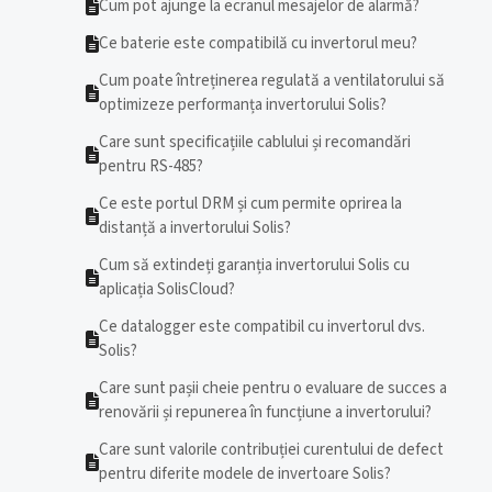
Cum pot ajunge la ecranul mesajelor de alarmă?
Ce baterie este compatibilă cu invertorul meu?
Cum poate întreținerea regulată a ventilatorului să
optimizeze performanța invertorului Solis?
Care sunt specificațiile cablului și recomandări
pentru RS-485?
Ce este portul DRM și cum permite oprirea la
distanță a invertorului Solis?
Cum să extindeți garanția invertorului Solis cu
aplicația SolisCloud?
Ce datalogger este compatibil cu invertorul dvs.
Solis?
Care sunt pașii cheie pentru o evaluare de succes a
renovării și repunerea în funcțiune a invertorului?
Care sunt valorile contribuției curentului de defect
pentru diferite modele de invertoare Solis?