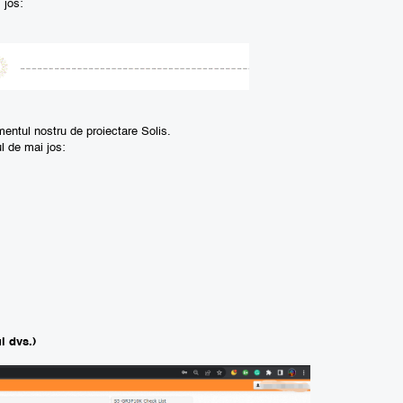
 jos:
mentul nostru de proiectare Solis.
l de mai jos:
l dvs.)