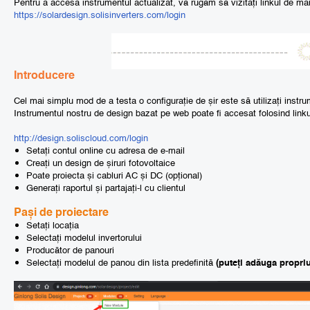
Pentru a accesa instrumentul actualizat, vă rugăm să vizitați linkul de mai
https://solardesign.solisinverters.com/login
Introducere
Cel mai simplu mod de a testa o configurație de șir este să utilizați instru
Instrumentul nostru de design bazat pe web poate fi accesat folosind linku
http://design.soliscloud.com/login
Setați contul online cu adresa de e-mail
Creați un design de șiruri fotovoltaice
Poate proiecta și cabluri AC și DC (opțional)
Generați raportul și partajați-l cu clientul
Pași de proiectare
Setați locația
Selectați modelul invertorului
Producător de panouri
Selectați modelul de panou din lista predefinită
(puteți adăuga propriu