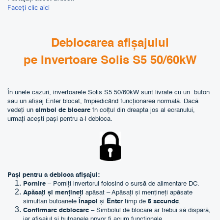
Faceți clic aici
Deblocarea afișajului
pe Invertoare Solis S5 50/60kW
În unele cazuri, invertoarele Solis S5 50/60kW sunt livrate cu un buton
sau un afișaj Enter blocat, împiedicând funcționarea normală.
Dacă
vedeți un
simbol de blocare
în colțul din dreapta jos al ecranului,
urmați acești pași pentru a-l debloca.
Pași pentru a debloca afișajul:
Pornire
– Porniți invertorul folosind o sursă de alimentare DC.
Apăsați și mențineți
apăsat – Apăsați și mențineți apăsate
simultan butoanele
Înapoi
și
Enter
timp de
5 secunde
.
Confirmare deblocare
– Simbolul de blocare ar trebui să dispară,
iar afișajul și butoanele ppvor fi acum funcționale.