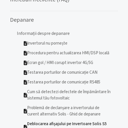
Depanare
Informații despre depanare
Invertorul nu pornește
Procedura pentru actualizarea HMI/DSP locală
Ecran gol / HMI corupt invertor 4G/5G
Testarea porturilor de comunicație CAN
Testarea porturilor de comunicație RS485
Cum să detectezi defectele de împământare în
sistemul tău fotovoltaic
Problemă de declanșare a invertorului de
curent alternativ Solis - Ghid de depanare
Deblocarea afișajului pe Invertoare Solis S5