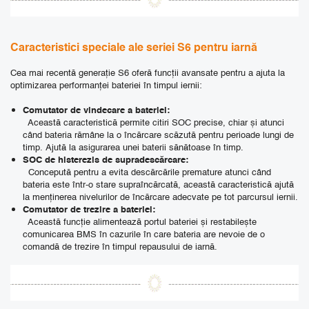
Caracteristici speciale ale seriei S6 pentru iarnă
Cea mai recentă generație S6 oferă funcții avansate pentru a ajuta la
optimizarea performanței bateriei în timpul iernii:
Comutator de vindecare a bateriei:
Această caracteristică permite citiri SOC precise, chiar și atunci
când bateria rămâne la o încărcare scăzută pentru perioade lungi de
timp.
Ajută la asigurarea unei baterii sănătoase în timp.
SOC de histerezis de supradescărcare:
Concepută pentru a evita descărcările premature atunci când
bateria este într-o stare supraîncărcată, această caracteristică ajută
la menținerea nivelurilor de încărcare adecvate pe tot parcursul iernii.
Comutator de trezire a bateriei:
Această funcție alimentează portul bateriei și restabilește
comunicarea BMS în cazurile în care bateria are nevoie de o
comandă de trezire în timpul repausului de iarnă.