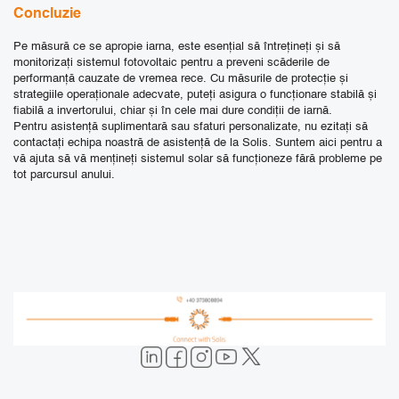
Concluzie
Pe măsură ce se apropie iarna, este esențial să întrețineți și să
monitorizați sistemul fotovoltaic pentru a preveni scăderile de
performanță cauzate de vremea rece. Cu măsurile de protecție și
strategiile operaționale adecvate, puteți asigura o funcționare stabilă și
fiabilă a invertorului, chiar și în cele mai dure condiții de iarnă.
Pentru asistență suplimentară sau sfaturi personalizate, nu ezitați să
contactați echipa noastră de asistență de la Solis. Suntem aici pentru a
vă ajuta să vă mențineți sistemul solar să funcționeze fără probleme pe
tot parcursul anului.