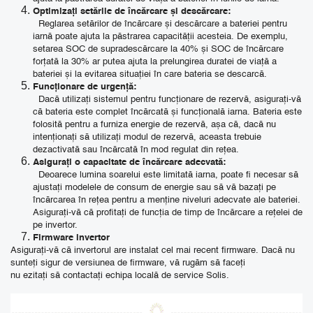
Optimizați setările de încărcare și descărcare:
Reglarea setărilor de încărcare și descărcare a bateriei pentru
iarnă poate ajuta la păstrarea capacității acesteia. De exemplu,
setarea SOC de supradescărcare la 40% și SOC de încărcare
forțată la 30% ar putea ajuta la prelungirea duratei de viață a
bateriei și la evitarea situației în care bateria se descarcă.
Funcționare de urgență:
Dacă utilizați sistemul pentru funcționare de rezervă, asigurați-vă
că bateria este complet încărcată și funcțională iarna. Bateria este
folosită pentru a furniza energie de rezervă, așa că, dacă nu
intenționați să utilizați modul de rezervă, aceasta trebuie
dezactivată sau încărcată în mod regulat din rețea.
Asigurați o capacitate de încărcare adecvată:
Deoarece lumina soarelui este limitată iarna, poate fi necesar să
ajustați modelele de consum de energie sau să vă bazați pe
încărcarea în rețea pentru a menține niveluri adecvate ale bateriei.
Asigurați-vă că profitați de funcția de timp de încărcare a rețelei de
pe invertor.
Firmware invertor
Asigurați-vă că invertorul are instalat cel mai recent firmware.
Dacă nu
sunteți sigur de versiunea de firmware, vă rugăm să faceți
nu ezitați să contactați echipa locală de service Solis.