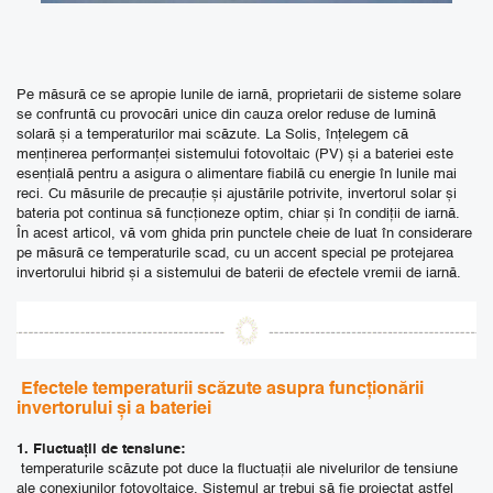
Pe măsură ce se apropie lunile de iarnă, proprietarii de sisteme solare
se confruntă cu provocări unice din cauza orelor reduse de lumină
solară și a temperaturilor mai scăzute. La Solis, înțelegem că
menținerea performanței sistemului fotovoltaic (PV) și a bateriei este
esențială pentru a asigura o alimentare fiabilă cu energie în lunile mai
reci. Cu măsurile de precauție și ajustările potrivite, invertorul solar și
bateria pot continua să funcționeze optim, chiar și în condiții de iarnă.
În acest articol, vă vom ghida prin punctele cheie de luat în considerare
pe măsură ce temperaturile scad, cu un accent special pe protejarea
invertorului hibrid și a sistemului de baterii de efectele vremii de iarnă.
Efectele temperaturii scăzute asupra funcționării
invertorului și a bateriei
1. Fluctuații de tensiune:
temperaturile scăzute pot duce la fluctuații ale nivelurilor de tensiune
ale conexiunilor fotovoltaice. Sistemul ar trebui să fie proiectat astfel