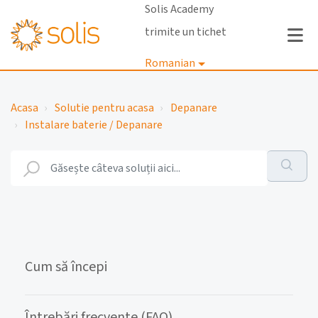
Solis Academy
trimite un tichet
Romanian
Autentificare
Acasa
Solutie pentru acasa
Depanare
Instalare baterie / Depanare
Cum să începi
Întrebări frecvente (FAQ)