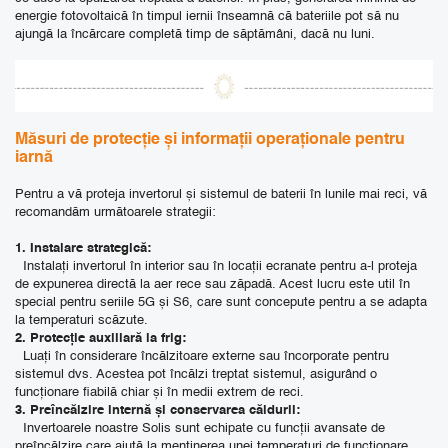
energie fotovoltaică în timpul iernii înseamnă că bateriile pot să nu
ajungă la încărcare completă timp de săptămâni, dacă nu luni.
Măsuri de protecție și informații operaționale pentru
iarnă
Pentru a vă proteja invertorul și sistemul de baterii în lunile mai reci, vă
recomandăm următoarele strategii:
1. Instalare strategică:
Instalați invertorul în interior sau în locații ecranate pentru a-l proteja
de expunerea directă la aer rece sau zăpadă. Acest lucru este util în
special pentru seriile 5G și S6, care sunt concepute pentru a se adapta
la temperaturi scăzute.
2. Protecție auxiliară la frig:
Luați în considerare încălzitoare externe sau încorporate pentru
sistemul dvs. Acestea pot încălzi treptat sistemul, asigurând o
funcționare fiabilă chiar și în medii extrem de reci.
3. Preîncălzire internă și conservarea căldurii:
Invertoarele noastre Solis sunt echipate cu funcții avansate de
preîncălzire care ajută la menținerea unei temperaturi de funcționare