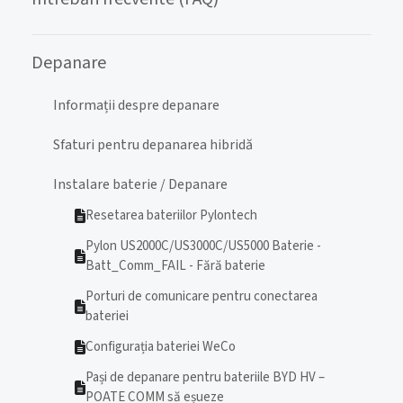
Depanare
Informații despre depanare
Sfaturi pentru depanarea hibridă
Instalare baterie / Depanare
Resetarea bateriilor Pylontech
Pylon US2000C/US3000C/US5000 Baterie -
Batt_Comm_FAIL - Fără baterie
Porturi de comunicare pentru conectarea
bateriei
Configurația bateriei WeCo
Pași de depanare pentru bateriile BYD HV –
POATE COMM să eșueze