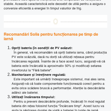
stabile. Această caracteristică este deosebit de utilă pentru a asigura o
conversie eficientă a energiei în timpul valurilor de frig.
Recomandări Solis pentru funcționarea pe timp de
iarnă
Opriți bateria (în condiții de PV scăzut):
În general, vă recomandăm să opriți bateria iarna, când producția
PV este scăzută, dacă nu doriți să utilizați rețeaua pentru
încărcarea regulată. Înainte de a face acest lucru, asigurați-vă că
bateria este încărcată la aproximativ 50% și modificați setarea
invertorului la "Fără baterie".
Monitorizare și întreținere regulată:
Este important să urmăriți îndeaproape sistemul, mai ales iarna.
Asigurați-vă că toate componentele funcționează corect pentru a
evita orice scădere bruscă a performanței. Atenție la descărcările
adânci ale bateriei.
Utilizați încărcarea timpului:
Pentru a preveni descărcările profunde, încărcați în mod regulat
bateria din rețea folosind funcția "Încărcare timp". Acest lucru va
ajuta la păstrarea duratei de viață a bateriei în lunile de iarnă.