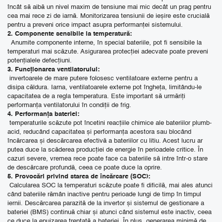
încât să aibă un nivel maxim de tensiune mai mic decât un prag pentru
cea mai rece zi de iarnă. Monitorizarea tensiunii de ieșire este crucială
pentru a preveni orice impact asupra performanței sistemului.
2. Componente sensibile la temperatură:
Anumite componente interne, în special bateriile, pot fi sensibile la
temperaturi mai scăzute. Asigurarea protecției adecvate poate preveni
potențialele defecțiuni.
3. Funcționarea ventilatorului:
invertoarele de mare putere folosesc ventilatoare externe pentru a
disipa căldura. Iarna, ventilatoarele externe pot îngheța, limitându-le
capacitatea de a regla temperatura. Este important să urmăriți
performanța ventilatorului în condiții de frig.
4. Performanța bateriei:
temperaturile scăzute pot încetini reacțiile chimice ale bateriilor plumb-
acid, reducând capacitatea și performanța acestora sau blocând
încărcarea și descărcarea efectivă a bateriilor cu litiu. Acest lucru ar
putea duce la scăderea producției de energie în perioadele critice. În
cazuri severe, vremea rece poate face ca bateriile să intre într-o stare
de descărcare profundă, ceea ce poate duce la oprire.
5. Provocări privind starea de încărcare (SOC):
Calcularea SOC la temperaturi scăzute poate fi dificilă, mai ales atunci
când bateriile rămân inactive pentru perioade lungi de timp în timpul
iernii. Descărcarea parazită de la invertor și sistemul de gestionare a
bateriei (BMS) continuă chiar și atunci când sistemul este inactiv, ceea
ce duce la epuizarea treptată a bateriei. În plus, generarea minimă de