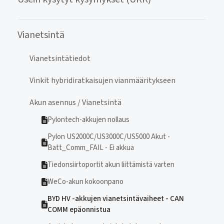
Vianetsintä
Vianetsintätiedot
Vinkit hybridiratkaisujen vianmääritykseen
Akun asennus / Vianetsintä
Pylontech-akkujen nollaus
Pylon US2000C/US3000C/US5000 Akut -
Batt_Comm_FAIL - Ei akkua
Tiedonsiirtoportit akun liittämistä varten
WeCo-akun kokoonpano
BYD HV -akkujen vianetsintävaiheet - CAN
COMM epäonnistua