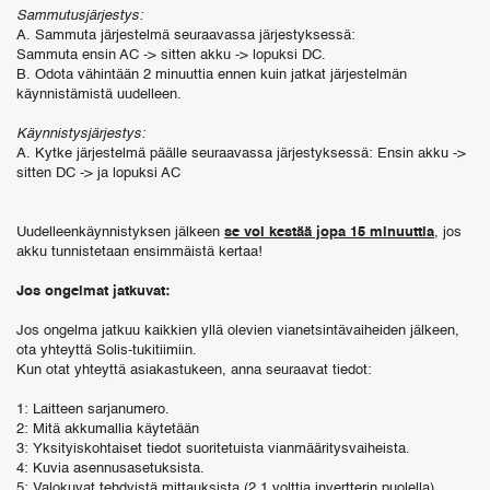
Sammutusjärjestys:
A. Sammuta järjestelmä seuraavassa järjestyksessä:
Sammuta ensin AC -> sitten akku -> lopuksi DC.
B. Odota vähintään 2 minuuttia ennen kuin jatkat järjestelmän
käynnistämistä uudelleen.
Käynnistysjärjestys:
A. Kytke järjestelmä päälle seuraavassa järjestyksessä: Ensin akku ->
sitten DC -> ja lopuksi AC
Uudelleenkäynnistyksen jälkeen
se voi kestää jopa 15 minuuttia
, jos
akku tunnistetaan ensimmäistä kertaa!
Jos ongelmat jatkuvat:
Jos ongelma jatkuu kaikkien yllä olevien vianetsintävaiheiden jälkeen,
ota yhteyttä Solis-tukitiimiin.
Kun otat yhteyttä asiakastukeen, anna seuraavat tiedot:
1: Laitteen sarjanumero.
2: Mitä akkumallia käytetään
3: Yksityiskohtaiset tiedot suoritetuista vianmääritysvaiheista.
4: Kuvia asennusasetuksista.
5: Valokuvat tehdyistä mittauksista (2,1 volttia invertterin puolella).