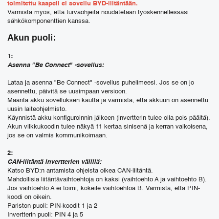
toimitettu kaapeli ei sovellu BYD-liitäntään.
Varmista myös, että turvaohjeita noudatetaan työskennellessäsi
sähkökomponenttien kanssa.
Akun puoli:
1:
Asenna "Be Connect" -sovellus:
Lataa ja asenna "Be Connect" -sovellus puhelimeesi.
Jos se on jo
asennettu, päivitä se uusimpaan versioon.
Määritä akku sovelluksen kautta ja varmista, että akkuun on asennettu
uusin laiteohjelmisto.
Käynnistä akku konfiguroinnin jälkeen (invertterin tulee olla pois päältä).
Akun vilkkukoodin tulee näkyä 11 kertaa sinisenä ja kerran valkoisena,
jos se on valmis kommunikoimaan.
2:
CAN-liitäntä invertterien välillä:
Katso BYD:n antamista ohjeista oikea CAN-liitäntä.
Mahdollisia liitäntävaihtoehtoja on kaksi (vaihtoehto A ja vaihtoehto B).
Jos vaihtoehto A ei toimi, kokeile vaihtoehtoa B. Varmista, että PIN-
koodi on oikein.
Pariston puoli: PIN-koodit 1 ja 2
Invertterin puoli: PIN 4 ja 5