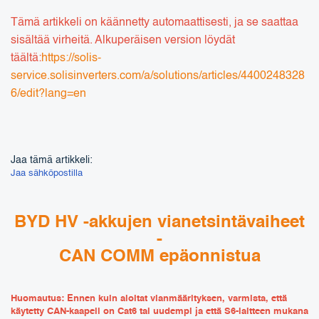
Tämä artikkeli on käännetty automaattisesti, ja se saattaa
sisältää virheitä. Alkuperäisen version löydät
täältä:
https://solis-
service.solisinverters.com/a/solutions/articles/4400248328
6/edit?lang=en
Jaa tämä artikkeli:
Jaa sähköpostilla
BYD HV -akkujen vianetsintävaiheet
-
CAN COMM epäonnistua
Huomautus: Ennen kuin aloitat vianmäärityksen, varmista, että
käytetty CAN-kaapeli on Cat6 tai uudempi ja että S6-laitteen mukana