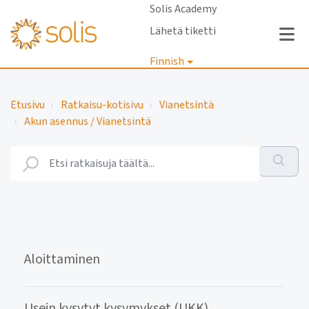
Solis Academy
Lähetä tiketti
Finnish
Kirjaudu
Etusivu
Ratkaisu-kotisivu
Vianetsintä
Akun asennus / Vianetsintä
Aloittaminen
Usein kysytyt kysymykset (UKK)