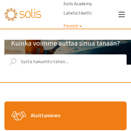
Solis Academy
Lähetä tiketti
Finnish
Kirjaudu
Kuinka voimme auttaa sinua tänään?
Aloittaminen