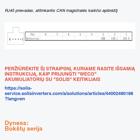
RJ45 prievadas, atitinkantis CAN magistralės kaiščio apibrėžtį
PERŽIŪRĖKITE ŠĮ STRAIPSNĮ, KURIAME RASITE IŠSAMIĄ
INSTRUKCIJĄ, KAIP PRIJUNGTI "WECO"
AKUMULIATORIŲ SU "SOLIS" KEITIKLIAIS
https://solis-
service.solisinverters.com/a/solutions/articles/44002490198
?lang=en
Dyness:
Bokštų serija