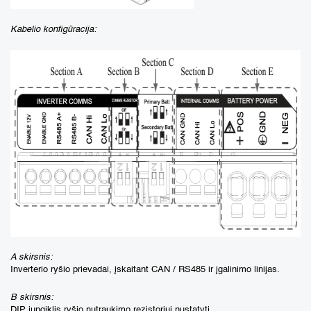
Kabelio konfigūracija:
A skirsnis:
Inverterio ryšio prievadai, įskaitant CAN / RS485 ir įgalinimo linijas.
B skirsnis:
DIP jungiklis ryšio nutraukimo rezistoriui nustatyti.