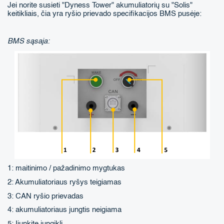
Jei norite susieti "Dyness Tower" akumuliatorių su "Solis"
keitikliais, čia yra ryšio prievado specifikacijos BMS pusėje:
BMS sąsaja:
1: maitinimo / pažadinimo mygtukas
2: Akumuliatoriaus ryšys teigiamas
3: CAN ryšio prievadas
4: akumuliatoriaus jungtis neigiama
5: Įjunkite jungiklį