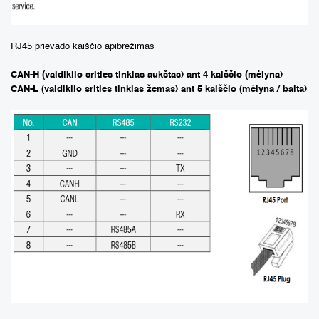
RJ45 prievado kaiščio apibrėžimas
CAN-H (valdiklio srities tinklas aukštas) ant 4 kaiščio (mėlyna)
CAN-L (valdiklio srities tinklas žemas) ant 5 kaiščio (mėlyna / balta)