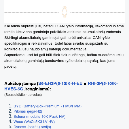
Kai reikia suprasti jūsų baterijų CAN ryšio informaciją, rekomenduojame
remtis kiekvieno gamintojo pateiktais atskirais akumuliatorių vadovais.
Skirtingi akumuliatorių gamintojai gali turėti unikalias CAN ryšio
specifikacijas ir reikalavimus, todėl labai svarbu susipažinti su
konkrečia jūsų naudojamų baterijų dokumentacija.
Suprantame, kad tai gali būti šiek tiek sudėtinga, tačiau sudarėme kelių
akumuliatorių gamintojų bendravimo ryšio detalių sąrašą, kad jums
padėtų.
Aukštoji įtampa (
S6-EH3P(5-10)K-H-EU
ir
RHI-3P(5-10)K-
HVES-5G
įrenginiams):
(Spustelėkite nuorodas)
BYD (Battery-Box-Premium - HVS/HVM)
Pilonas (jėga-H2)
Soluna (modulis 10K Pack HV)
Weco (WeCo5K3-LV-HV)
Dyness (bokštų serija)