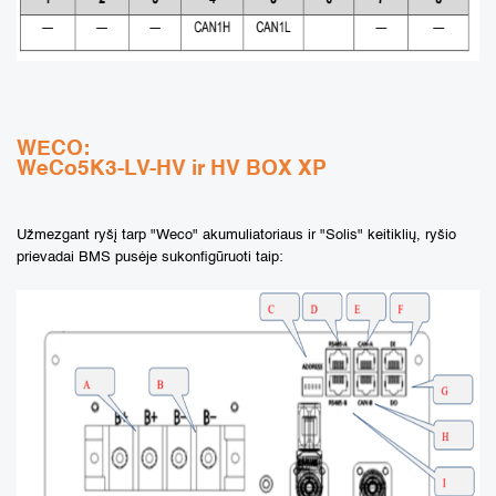
WECO:
WeCo5K3-LV-HV ir HV BOX XP
Užmezgant ryšį tarp "Weco" akumuliatoriaus ir "Solis" keitiklių, ryšio
prievadai BMS pusėje sukonfigūruoti taip: