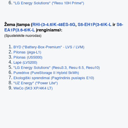
"LG Energy Solutions" ("Resu 10H Prime")
Žema įtampa (
RHI-(3-4.6)K-48ES-5G
,
S5-EH1P(3-6)K-L
ir
S6-
EA1P(3.6-6)K-L
įrenginiams):
(Spustelėkite nuorodas)
BYD ("Battery-Box-Premium" - LVS / LVM)
Pilonas (jėga-L1)
Pilonas (US5000)
Lapė (LV5200)
"LG Energy Solutions" (Resu3.3, Resu 6.5, Resu10)
Puredrive (PureStorage II Hybrid 5kWh)
Ekologiški sprendimai (Pagrindinis puslapis E10)
"UZ Energy" ("Power Lite")
WeCo (5K3 XP/4K4 LT)