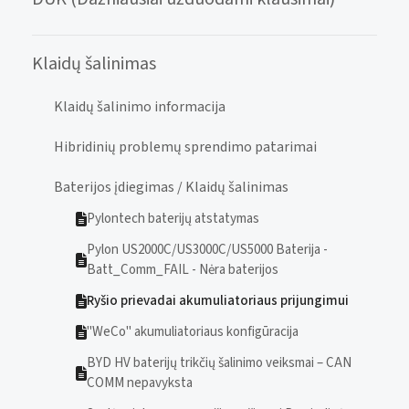
Klaidų šalinimas
Klaidų šalinimo informacija
Hibridinių problemų sprendimo patarimai
Baterijos įdiegimas / Klaidų šalinimas
Pylontech baterijų atstatymas
Pylon US2000C/US3000C/US5000 Baterija -
Batt_Comm_FAIL - Nėra baterijos
Ryšio prievadai akumuliatoriaus prijungimui
"WeCo" akumuliatoriaus konfigūracija
BYD HV baterijų trikčių šalinimo veiksmai – CAN
COMM nepavyksta