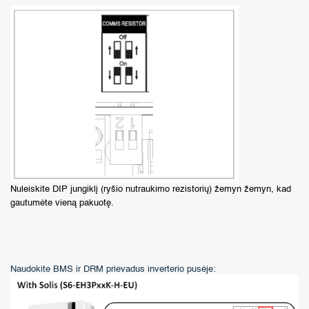
Nuleiskite DIP jungiklį (ryšio nutraukimo rezistorių) žemyn žemyn, kad
gautumėte vieną pakuotę.
Naudokite BMS ir DRM prievadus inverterio pusėje: