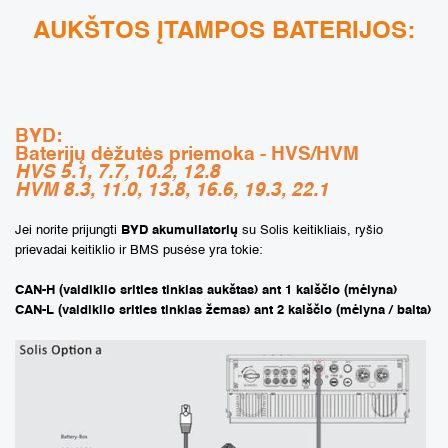
AUKŠTOS ĮTAMPOS BATERIJOS:
BYD:
Baterijų dėžutės priemoka - HVS/HVM
HVS 5.1, 7.7, 10.2, 12.8
HVM 8.3, 11.0, 13.8, 16.6, 19.3, 22.1
Jei norite prijungti
BYD akumuliatorių
su Solis keitikliais, ryšio
prievadai keitiklio ir BMS pusėse yra tokie:
CAN-H (valdiklio srities tinklas aukštas) ant 1 kaiščio (mėlyna)
CAN-L (valdiklio srities tinklas žemas) ant 2 kaiščio (mėlyna / balta)