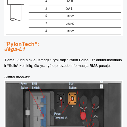
"PylonTech":
Jėga-L1
Tiems, kurie siekia užmegzti ryšį tarp "Pylon Force L1" akumuliatoriaus
ir "Solis" keitiklių, čia yra ryšio prievado informacija BMS pusėje:
Contol modulis: