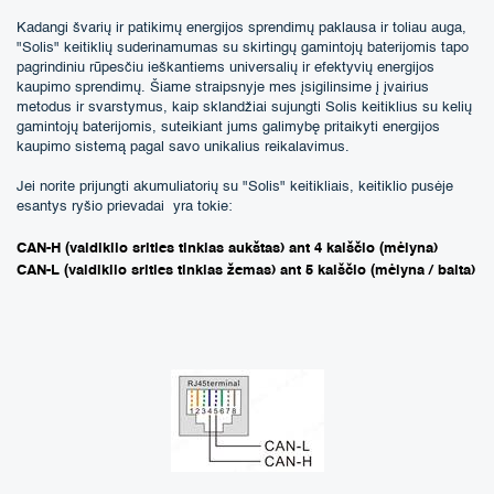
Kadangi švarių ir patikimų energijos sprendimų paklausa ir toliau auga,
"Solis" keitiklių suderinamumas su skirtingų gamintojų baterijomis tapo
pagrindiniu rūpesčiu ieškantiems universalių ir efektyvių energijos
kaupimo sprendimų. Šiame straipsnyje mes įsigilinsime į įvairius
metodus ir svarstymus, kaip sklandžiai sujungti Solis keitiklius su kelių
gamintojų baterijomis, suteikiant jums galimybę pritaikyti energijos
kaupimo sistemą pagal savo unikalius reikalavimus.
Jei norite prijungti akumuliatorių su "Solis" keitikliais, keitiklio pusėje
esantys ryšio prievadai yra tokie:
CAN-H (valdiklio srities tinklas aukštas) ant 4 kaiščio (mėlyna)
CAN-L (valdiklio srities tinklas žemas) ant 5 kaiščio (mėlyna / balta)