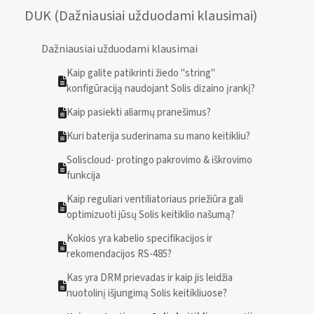
DUK (Dažniausiai užduodami klausimai)
Dažniausiai užduodami klausimai
Kaip galite patikrinti žiedo "string"
konfigūraciją naudojant Solis dizaino įrankį?
Kaip pasiekti aliarmų pranešimus?
Kuri baterija suderinama su mano keitikliu?
Soliscloud- protingo pakrovimo & iškrovimo
funkcija
Kaip reguliari ventiliatoriaus priežiūra gali
optimizuoti jūsų Solis keitiklio našumą?
Kokios yra kabelio specifikacijos ir
rekomendacijos RS-485?
Kas yra DRM prievadas ir kaip jis leidžia
nuotolinį išjungimą Solis keitikliuose?