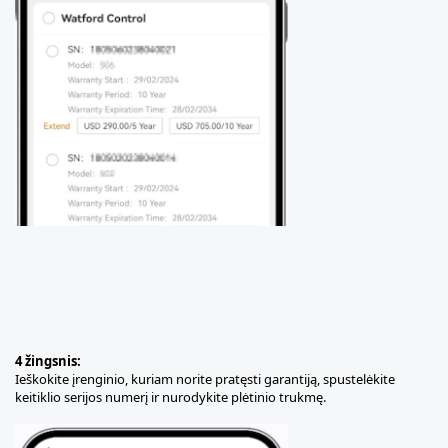
4 žingsnis:
Ieškokite įrenginio, kuriam norite pratęsti garantiją, spustelėkite
keitiklio serijos numerį ir nurodykite plėtinio trukmę.