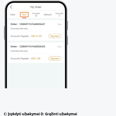
C: Įvykdyti užsakymai D: Grąžinti užsakymai