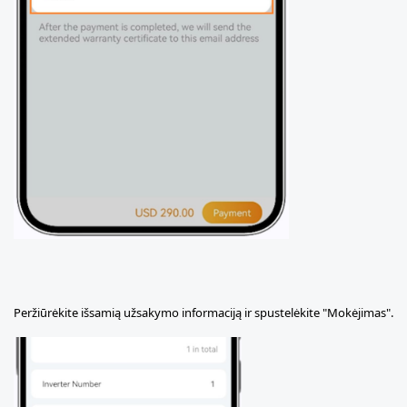
Peržiūrėkite išsamią užsakymo informaciją ir spustelėkite "Mokėjimas".