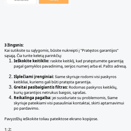
3 žingsnis:
Kai sutiksite su sąlygomis, būsite nukreipti į "Pratęstos garantijos"
sąsają. Čia turite keletą parinkčių:
Ieškokite keitiklio:
raskite keitiklį, kad pratęstumėte garantiją
pagal gamyklos pavadinimą, serijos numerį arba el. Pašto adresą.
Išplečiami įrenginiai:
šiame skyriuje rodomi visi paskyros
keitikliai, kuriems gali būti pratęsta garantija.
Greitai pasibaigiantis filtras:
Rodomas paskyros keitiklių,
kurių garantijos netrukus baigsis, sąrašas.
Reikalinga pagalba:
jei susiduriate su problemomis, šiame
skyriuje pateikiami visi pasauliniai kontaktai, skirti aptarnavimui
po pardavimo.
Pavyzdžių ieškokite toliau pateiktose ekrano kopijose.
1:
2
: