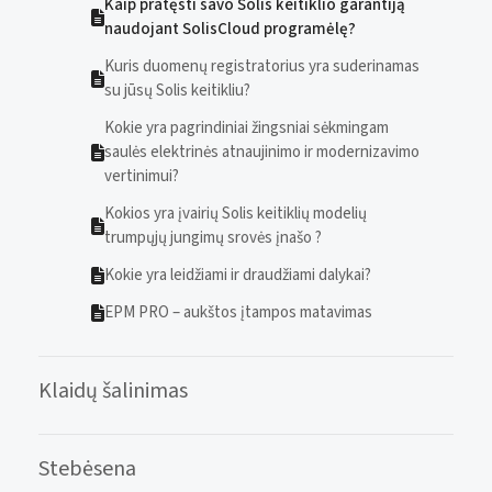
Kaip pratęsti savo Solis keitiklio garantiją
naudojant SolisCloud programėlę?
Kuris duomenų registratorius yra suderinamas
su jūsų Solis keitikliu?
Kokie yra pagrindiniai žingsniai sėkmingam
saulės elektrinės atnaujinimo ir modernizavimo
vertinimui?
Kokios yra įvairių Solis keitiklių modelių
trumpųjų jungimų srovės įnašo ?
Kokie yra leidžiami ir draudžiami dalykai?
EPM PRO – aukštos įtampos matavimas
Klaidų šalinimas
Stebėsena