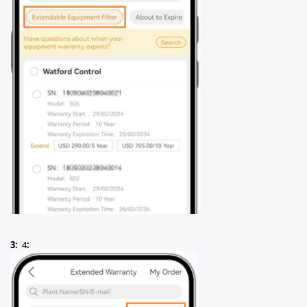
3:
4
: