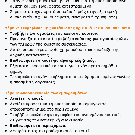
Όταν φτάσει η αποστολή, βεβαιωθείτε ότι η συσκευασία είναι
άθικτη και δεν είναι ορατά κατεστραμμένη.
Σημειώστε τυχόν ορατά σημάδια ζημιάς στην εξωτερική
συσκευασία (π.χ. βαθουλώματα, σκισίματα ή τρυπήματα).
Βήμα 2: Τεκμηρίωση της κατάστασης πριν από την αποσυσκευασία
Τραβήξτε φωτογραφίες του κλειστού κουτιού:
Πριν ανοίξετε το κουτί, τραβήξτε καθαρές φωτογραφίες όλων
των πλευρών της κλειστής συσκευασίας.
Αυτές οι φωτογραφίες θα χρησιμεύσουν ως απόδειξη της
αρχικής κατάστασης.
Επιθεωρήστε το κουτί για εξωτερικές ζημιές:
Εξετάστε προσεκτικά το κουτί για τυχόν ορατά σημάδια
ζημιάς.
Τεκμηριώστε τυχόν προβλήματα, όπως θρυμματισμένες γωνίες
ή σπασμένες σφραγίδες.
Βήμα 3: Αποσυσκευασία των εμπορευμάτων
Ανοίξτε το κουτί:
Ανοίξτε προσεκτικά τη συσκευασία, αποφεύγοντας
οποιαδήποτε ζημιά στο περιεχόμενο.
Τραβήξτε επιπλέον φωτογραφίες του ανοιγμένου κουτιού,
δείχνοντας την εσωτερική συσκευασία.
Επιθεωρήστε τα περιεχόμενα:
Αφαιρέστε το(τα) προϊόν(τα) από το κουτί.