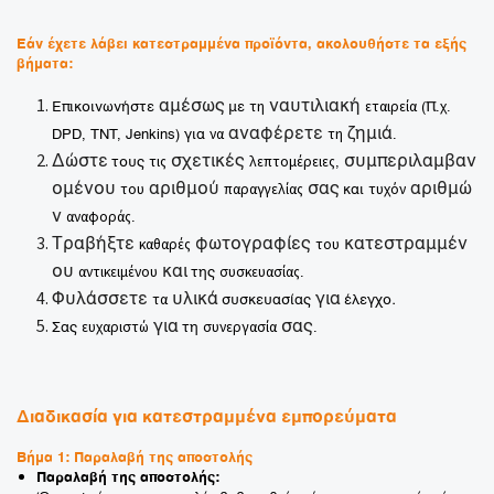
Εάν έχετε λάβει κατεστραμμένα προϊόντα, ακολουθήστε τα εξής
βήματα:
τη
εταιρεία
χ
αμέσως
ναυτιλιακή
π
Επικοινωνήστε
με
(
.
.
να
τη
αναφέρετε
ζημιά
DPD, TNT, Jenkins)
για
.
τις
λεπτομέρειες
Δώστε
σχετικές
συμπεριλαμβαν
τους
,
του
παραγγελίας
τυχόν
ομένου
αριθμού
σας
αριθμώ
και
αναφοράς
ν
.
καθαρές
του
Τραβήξτε
φωτογραφίες
κατεστραμμέν
αντικειμένου
συσκευασίας
ου
και
της
.
τα
Φυλάσσετε
υλικά
για
.
συσκευασίας
έλεγχο
ευχαριστώ
συνεργασία
για
σας
Σας
τη
.
Διαδικασία
για
κατεστραμμένα
εμπορεύματα
Βήμα
1:
Παραλαβή
της
αποστολής
Παραλαβή της αποστολής: