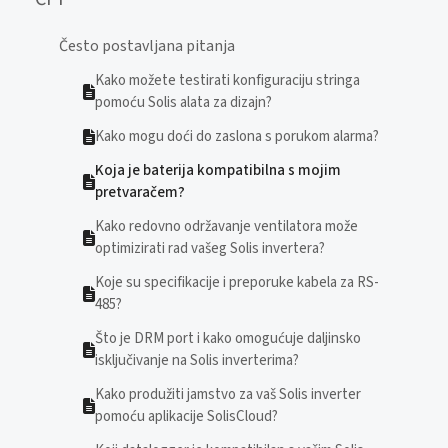
Često postavljana pitanja
Kako možete testirati konfiguraciju stringa
pomoću Solis alata za dizajn?
Kako mogu doći do zaslona s porukom alarma?
Koja je baterija kompatibilna s mojim
pretvaračem?
Kako redovno održavanje ventilatora može
optimizirati rad vašeg Solis invertera?
Koje su specifikacije i preporuke kabela za RS-
485?
Što je DRM port i kako omogućuje daljinsko
isključivanje na Solis inverterima?
Kako produžiti jamstvo za vaš Solis inverter
pomoću aplikacije SolisCloud?