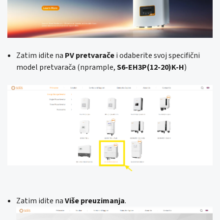
Zatim idite na
PV pretvarače
i odaberite svoj specifični
model pretvarača (nprample,
S6-EH3P(12-20)K-H
)
Zatim idite na
Više preuzimanja
.