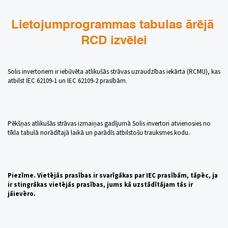
Lietojumprogrammas tabulas ārējā 
RCD izvēlei
Solis invertoriem ir iebūvēta atlikušās strāvas uzraudzības iekārta (RCMU), kas
atbilst IEC 62109-1 un IEC 62109-2 prasībām.
Pēkšņas atlikušās strāvas izmaiņas gadījumā Solis invertori atvienosies no
tīkla tabulā norādītajā laikā un parādīs atbilstošu trauksmes kodu.
Piezīme. Vietējās prasības ir svarīgākas par IEC prasībām, tāpēc, ja
ir stingrākas vietējās prasības, jums kā uzstādītājam tās ir
jāievēro.