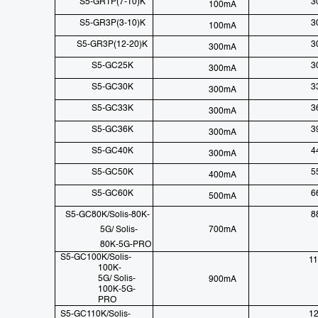
S5-GR1P(7-10)K
3
100mA
S5-GR3P(3-10)K
3
100mA
S5-GR3P(12-20)K
3
300mA
S5-GC25K
3
300mA
S5-GC30K
3
300mA
S5-GC33K
3
300mA
S5-GC36K
3
300mA
S5-GC40K
4
300mA
S5-GC50K
5
400mA
S5-GC60K
6
500mA
S5-GC80K/Solis-80K-
8
5G/ Solis-
700mA
80K-5G-PRO
S5-GC100K/Solis-
1
100K-
5G/ Solis-
900mA
100K-5G-
PRO
S5-GC110K/Solis-
1