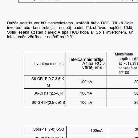
Dažās valstīs var būt nepieciešams uzstādīt ārējo RCD. Tā kā Solis
invertori pēc konstrukcijas nespēj padot līdzstrāvas noplūdi tīklā,
Solis iesaka uzstādīt ārējo A tipa RCD kopā ar Solis invertoriem, un
ieteicamās vērtības ir norādītas tālāk:
Maksimālā
Ieteicamais ārējā
nepārtrauk
A tipa RCD
atlikušā str
Inventora modulis
vērtējums
saskaņā ar
62109
S6-GR1P(0.7-3.6)K-
100mA
3
M
S6-GR1P(2.5-6)K
100mA
3
S6-GR1P(2.5-6)K-S
100mA
3
Solis-1P(7-8)K-5G
3
100mA