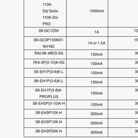
110K-
5G/ Solis-
1000mA
110K-5G-
PRO
S6-GC125K
1
1A
S6-GC3P150K07-
1
1A or 1.5A
NV-ND
RAI-3K-48ES-5G
3
100mA
RHI-3P(3-10)K-5G
3
100mA
S5-EH1P(3-6)K-L
3
100mA
S6-EH1P(3-6)K-L
3
100mA
S6-EH1P(3-8)K-
3
100mA
PRO/PLUS
S6-EH3P(3-10)K-H
3
100mA
S6-EH3P12K-H
3
300mA
S6-EH3P15K-H
3
300mA
S6-EH3P20K-H
3
300mA