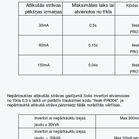
Atlikušās strāvas
Maksimālais laiks lai
Kļūdas
pēkšņas izmaiņas
atvienotos no tīkla
30mA
0.3s
Ilea
PRO 
60mA
0.15s
Ilea
PRO 
150mA
0.04s
Ilea
PRO 
Nepārtrauktas atlikušās strāvas gadījumā Solis invertori atvienosies
no tīkla 0,3 s laikā un parādīs trauksmes kodu “Ileak-PRO04”, ja
nepārtrauktā atlikušā strāva pārsniedz tālāk norādītās vērtības.
Invertori ar nepārtrauktu izejas
Max 300m
jaudu
≤
30kVA
Invertori ar nepārtrauktu izejas
jaudu
＞
30kVA
Max 10mA per