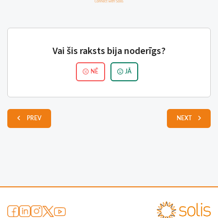
Vai šis raksts bija noderīgs?
NĒ
JĀ
PREV
NEXT