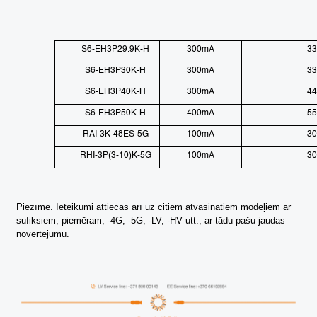
S6-EH3P29.9K-H
300mA
3
S6-EH3P30K-H
300mA
3
S6-EH3P40K-H
300mA
4
S6-EH3P50K-H
400mA
5
RAI-3K-48ES-5G
100mA
3
RHI-3P(3-10)K-5G
100mA
3
Piezīme. Ieteikumi attiecas arī uz citiem atvasinātiem modeļiem ar
sufiksiem, piemēram, -4G, -5G, -LV, -HV utt., ar tādu pašu jaudas
novērtējumu.