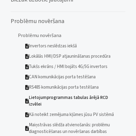
Problēmu novēršana
Problēmu novēršana
Invertors neslēdzas iekšā
Lokālās HMI/DSP atjaunināšanas procedūra
Tukšs ekrāns / HMI bojāts 4G/5G invertors
CAN komunikācijas porta testēšana
RS485 komunikācijas porta testēšana
Lietojumprogrammas tabulas ārējā RCD
izvēlei
Kā noteikt zemējuma kļūmes jūsu PV sistēmā
Maiņstrāvas slēdža atvienošanās: problēmu
diagnosticēšanas un novēršanas darbības