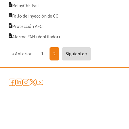
RelayChk-Fail
Fallo de inyección de CC
Protección AFCI
Alarma FAN (Ventilador)
« Anterior
1
2
Siguiente »